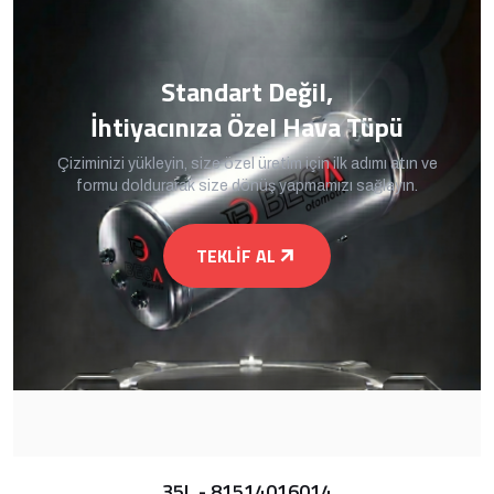
Standart Değil,
İhtiyacınıza Özel Hava Tüpü
Çiziminizi yükleyin, size özel üretim için ilk adımı atın ve
formu doldurarak size dönüş yapmamızı sağlayın.
TEKLIF AL
35L - 81514016014