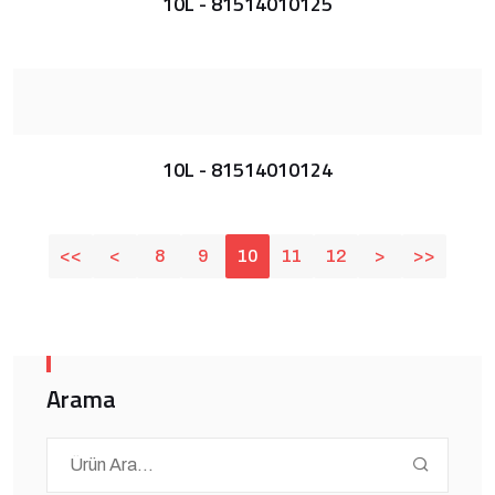
10L - 81514010125
10L - 81514010124
<<
<
8
9
10
11
12
>
>>
Arama