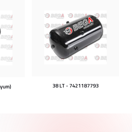
38 LT - 7421187793
nyum)