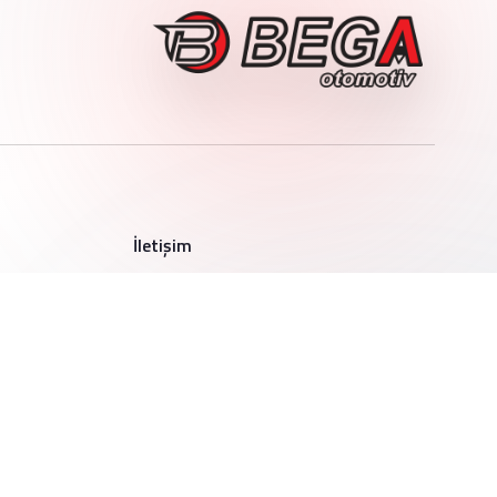
İletişim
+90 332 251 00 55
info@begaotomotiv.com.tr
sales@begaotomotiv.com.tr
2. Organize Sanayi Bölgesi Yaylacık
Cd. Güneştepe Sk. No: 8 Selçuklu /
KONYA