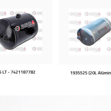
5 LT - 7421187782
1935525 (20L Alümi