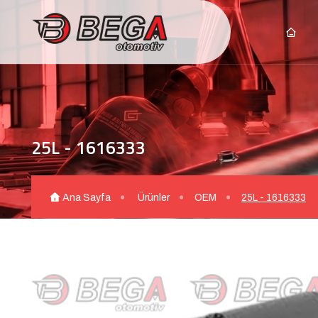
25L - 1616333
Ana Sayfa
Ürünler
OEM
25L - 1616333