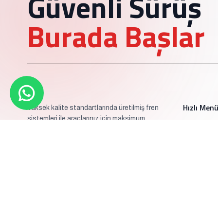
Güvenli Sürüş
Burada Başlar
Hızlı Men
Yüksek kalite standartlarında üretilmiş fren
sistemleri ile araçlarınız için maksimum
güvenlik.
Kurumsal
Ürünler
Üretim Tesi
Sertifikalar
Haberler
İletişim