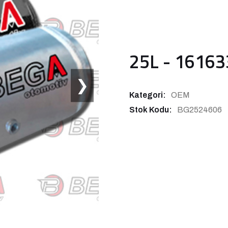
25L - 16163
❯
Kategori:
OEM
Stok Kodu:
BG2524606