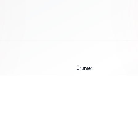
ü
Ürünler
OEM
Fren Hava Tankları
si
Yağ Tankları
Bağlantılar
Özel Üretim Ürünler